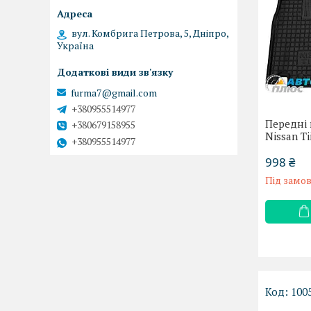
вул. Комбрига Петрова, 5, Дніпро,
Україна
furma7@gmail.com
+380955514977
Передні 
+380679158955
Nissan T
+380955514977
998 ₴
Під замо
100