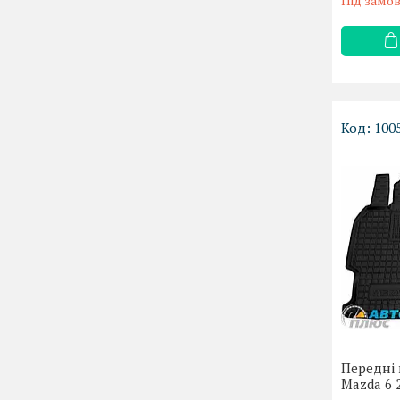
Під замо
100
Передні 
Mazda 6 