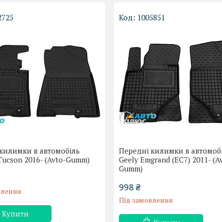
2725
1005851
килимки в автомобіль
Передні килимки в автомоб
Tucson 2016- (Avto-Gumm)
Geely Emgrand (EC7) 2011- (A
Gumm)
998 ₴
влення
Під замовлення
Купити