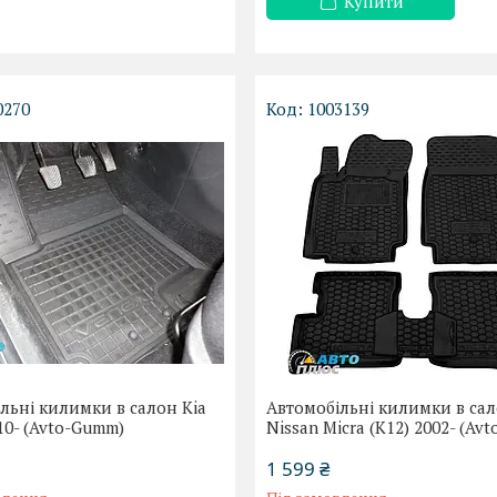
Купити
0270
1003139
льні килимки в салон Kia
Автомобільні килимки в са
10- (Avto-Gumm)
Nissan Micra (K12) 2002- (Av
1 599 ₴