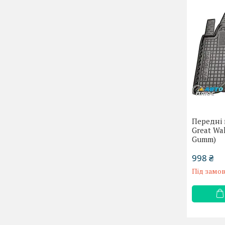
Передні 
Great Wal
Gumm)
998 ₴
Під замо