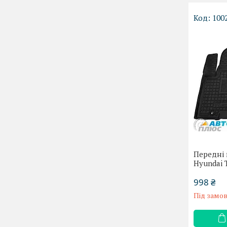
100
Передні 
Hyundai 
998 ₴
Під замо