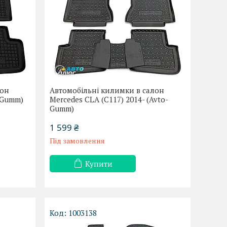
лон
Автомобільні килимки в салон
o-Gumm)
Mercedes CLA (C117) 2014- (Avto-
Gumm)
1 599 ₴
Під замовлення
Купити
1003138