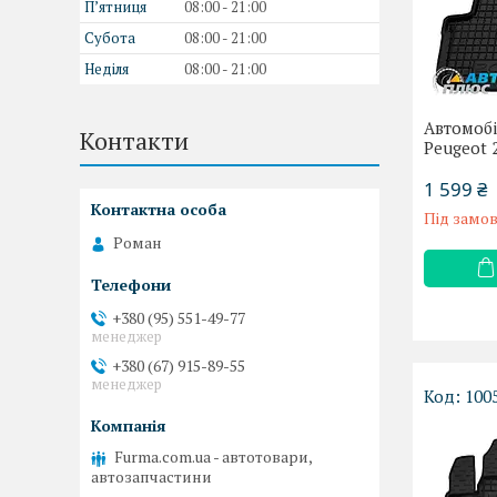
Пʼятниця
08:00
21:00
Субота
08:00
21:00
Неділя
08:00
21:00
Автомобі
Контакти
Peugeot 
1 599 ₴
Під замо
Роман
+380 (95) 551-49-77
менеджер
+380 (67) 915-89-55
менеджер
100
Furma.com.ua - автотовари,
автозапчастини