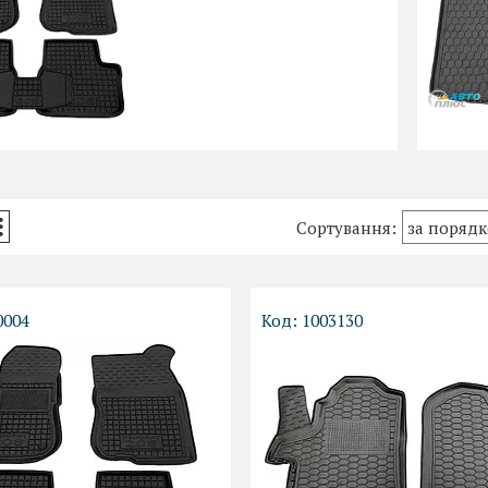
0004
1003130