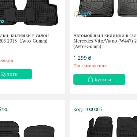
льні килимки в салон
Автомобільні килимки в са
208 2013- (Avto-Gumm)
Mercedes Vito/Viano (W447) 2
(Avto-Gumm)
1 299 ₴
влення
Під замовлення
Купити
Купити
5780
1000005