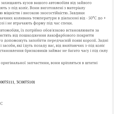
кі захищають кузов вашого автомобіля від зайвого
ть з-під коліс. Вони виготовлені з матеріалу
 міцністю і високою зносостійкістю. Завдяки
ачних коливань температури в діапазоні від - 50°C до +
зі і не втрачають форму під час спеки.
томобіля, їх потрібно обов'язково встановлювати за
хистять від пошкодження лакофарбового покриття
го допоможуть запобігти передчасній появі корозії. Задні
засоби, які їдуть позаду вас, від вилітаючих з-під коліс
становлення бризковиків займає не багато часу і під силу
оригінальної запчастини, вони кріпляться в штатні
0075111
,
3C0075101
°C