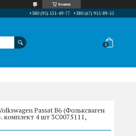
Кошик
+380 (95) 551-49-77
+380 (67) 915-89-55
lkswagen Passat B6 (Фольксваген
в. комплект 4 шт 3C0075111,