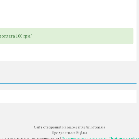
оплата 100 грн."
Сайт створений на маркетплейсі
Prom.ua
Продавець на Bigl.ua
Furma.com.ua - автотовари, автозапчастини |
Поскаржитися на контент
|
Політика конфід