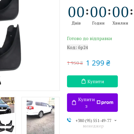
0
0
0
0
0
0
Днів
Годин
Хвилин
Готово до відправки
Код:
бр24
1 299 ₴
1 950 ₴
Купити
Купити
з
+380 (95) 551-49-77
менеджер