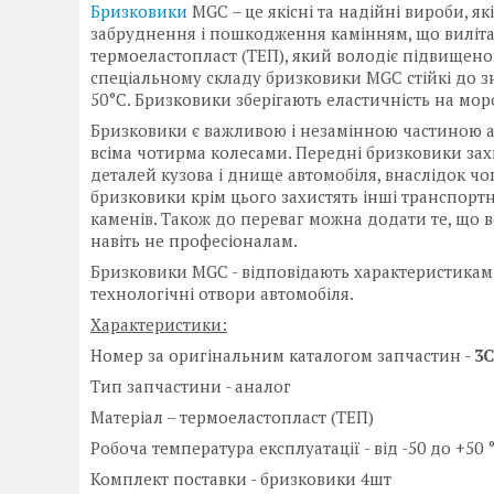
Бризковики
MGC – це якісні та надійні вироби, я
забруднення і пошкодження камінням, що вилітаю
термоеластопласт (ТЕП), який володіє підвищеною
спеціальному складу бризковики MGC стійкі до зн
50°С. Бризковики зберігають еластичність на моро
Бризковики є важливою і незамінною частиною ав
всіма чотирма колесами. Передні бризковики за
деталей кузова і днище автомобіля, внаслідок чо
бризковики крім цього захистять інші транспортні 
каменів. Також до переваг можна додати те, що в
навіть не професіоналам.
Бризковики MGC - відповідають характеристикам 
технологічні отвори автомобіля.
Характеристики:
Номер за оригінальним каталогом запчастин -
3C
Тип запчастини - аналог
Матеріал – термоеластопласт (ТЕП)
Робоча температура експлуатації - від -50 до +50 
Комплект поставки - бризковики 4шт