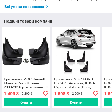
Всі умови повернення
Подібні товари компанії
Бризковики MGC Renault
Бризковики MGC FORD
Бри
Fluence Рено Флюенс
ESCAPE Америка, KUGA
FOR
2009-2016 р. в. комплект 4
Європа ST-Line (Форд
KUGA
шт 7711426788,
Куга, Ескейп) 2019-2025 р.
(Фор
1 499
1 698
1 6
₴
₴
2 200 ₴
2 500 ₴
7711426789
в. комплект 4 шт 5721248,
2025
5721256
5721
Купити
Купити