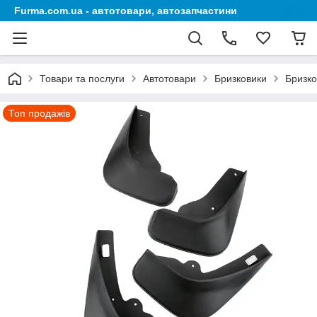
Furma.com.ua - автотовари, автозапчастини
Товари та послуги
Автотовари
Бризковики
Бризко
Топ продажів