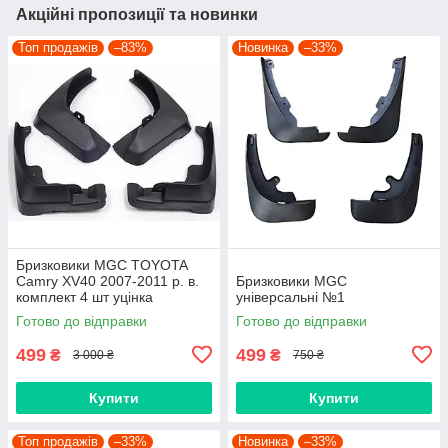
Акційні пропозиції та новинки
Топ продажів
–83%
Новинка
–33%
Бризковики MGC TOYOTA
Camry XV40 2007-2011 р. в.
Бризковики MGC
комплект 4 шт уцінка
універсальні №1
Готово до відправки
Готово до відправки
499
499
₴
₴
3 000 ₴
750 ₴
Купити
Купити
Топ продажів
–33%
Новинка
–33%