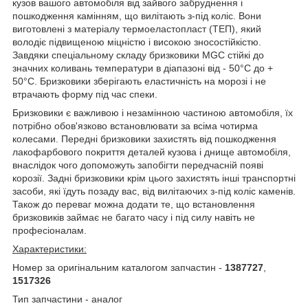
кузов вашого автомобіля від зайвого забруднення і
пошкодження камінням, що вилітають з-під коліс. Вони
виготовлені з матеріалу термоеластопласт (ТЕП), який
володіє підвищеною міцністю і високою зносостійкістю.
Завдяки спеціальному складу бризковики MGC стійкі до
значних коливань температури в діапазоні від - 50°C до +
50°С. Бризковики зберігають еластичність на морозі і не
втрачають форму під час спеки.
Бризковики є важливою і незамінною частиною автомобіля, їх
потрібно обов'язково встановлювати за всіма чотирма
колесами. Передні бризковики захистять від пошкодження
лакофарбового покриття деталей кузова і днище автомобіля,
внаслідок чого допоможуть запобігти передчасній появі
корозії. Задні бризковики крім цього захистять інші транспортні
засоби, які їдуть позаду вас, від вилітаючих з-під коліс каменів.
Також до переваг можна додати те, що встановлення
бризковиків займає не багато часу і під силу навіть не
професіоналам.
Характеристики:
Номер за оригінальним каталогом запчастин -
1387727
,
1517326
Тип запчастини - аналог