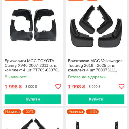
Бризковики MGC TOYOTA
Бризковики MGC Volkswagen
Camry XV40 2007-2011 р. в.
Touareg 2018 - 2025 р. в.
комплект 4 шт PT769-03070,
комплект 4 шт 760075111,
7609533040H0,
760075101
В наявності
Готово до відправки
7609533040C0
1 998
1 998
₴
₴
3 000 ₴
3 000 ₴
Купити
Купити
Новинка
–33%
Новинка
–33%