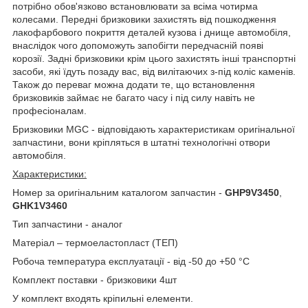
потрібно обов'язково встановлювати за всіма чотирма
колесами. Передні бризковики захистять від пошкодження
лакофарбового покриття деталей кузова і днище автомобіля,
внаслідок чого допоможуть запобігти передчасній появі
корозії. Задні бризковики крім цього захистять інші транспортні
засоби, які їдуть позаду вас, від вилітаючих з-під коліс каменів.
Також до переваг можна додати те, що встановлення
бризковиків займає не багато часу і під силу навіть не
професіоналам.
Бризковики MGC - відповідають характеристикам оригінальної
запчастини, вони кріпляться в штатні технологічні отвори
автомобіля.
Характеристики:
Номер за оригінальним каталогом запчастин -
GHP9V3450
,
GHK1V3460
Тип запчастини - аналог
Матеріал – термоеластопласт (ТЕП)
Робоча температура експлуатації - від -50 до +50 °C
Комплект поставки - бризковики 4шт
У комплект входять кріпильні елементи.