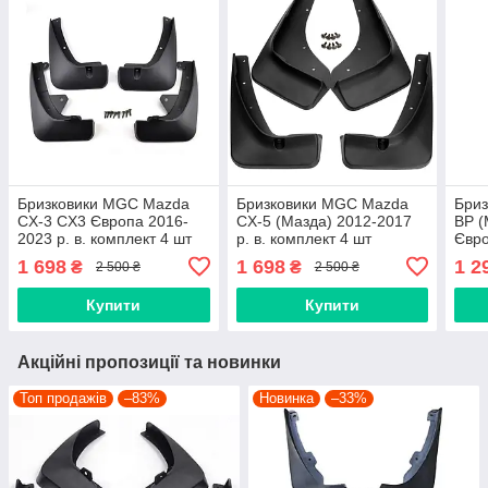
Бризковики MGC Mazda
Бризковики MGC Mazda
Бри
CX-3 CX3 Європа 2016-
CX-5 (Мазда) 2012-2017
BP (
2023 р. в. комплект 4 шт
р. в. комплект 4 шт
Євро
DB2PV3450, DB2PV3460
KD45V3460A, KD45V3450
комп
1 698
1 698
1 2
₴
₴
2 500 ₴
2 500 ₴
BDG
Купити
Купити
Акційні пропозиції та новинки
Топ продажів
–83%
Новинка
–33%