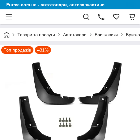
Furma.com.ua - автотовари, автозапчастини
Товари та послуги
Автотовари
Бризковики
Бризко
Топ продажів
–31%