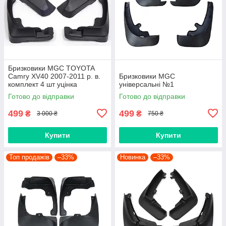
Бризковики MGC TOYOTA
Camry XV40 2007-2011 р. в.
Бризковики MGC
комплект 4 шт уцінка
універсальні №1
Готово до відправки
Готово до відправки
499
499
₴
₴
3 000 ₴
750 ₴
Купити
Купити
Топ продажів
–33%
Новинка
–33%