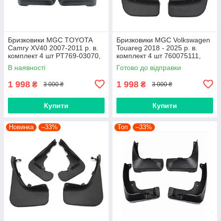
Бризковики MGC TOYOTA
Бризковики MGC Volkswagen
Camry XV40 2007-2011 р. в.
Touareg 2018 - 2025 р. в.
комплект 4 шт PT769-03070,
комплект 4 шт 760075111,
7609533040H0,
760075101
В наявності
Готово до відправки
7609533040C0
1 998
1 998
₴
₴
3 000 ₴
3 000 ₴
Купити
Купити
Новинка
–33%
Топ
–33%