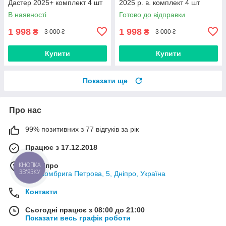
Дастер 2025+ комплект 4 шт
2025 р. в. комплект 4 шт
В наявності
Готово до відправки
1 998
1 998
₴
₴
3 000 ₴
3 000 ₴
Купити
Купити
Показати ще
Про нас
99% позитивних з 77 відгуків за рік
Працює з 17.12.2018
м. Дніпро
КНОПКА
ЗВ'ЯЗКУ
вул. Комбрига Петрова, 5, Дніпро, Україна
Контакти
Сьогодні працює з 08:00 до 21:00
Показати весь графік роботи