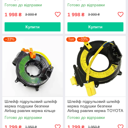
Logan 2, Sandero 2, Duster,
Duster, Logan 2 II, Sandero II,
Готово до відправки
Готово до відправки
Dokker, Trafic, 255678729R
Lodgy, Dokker 255671336R
1 998
1 998
₴
₴
3 000 ₴
3 000 ₴
Купити
Купити
–33%
Топ
–33%
Шлейф підрульовий шлейф
Шлейф підрульовий шлейф
керма подушки безпеки
керма подушки безпеки
Airbag равлик керма кільце
Airbag равлик керма TOYOTA
TOYOTA Land Cruiser
8430612070, 843060C010
Готово до відправки
Готово до відправки
8430633090 84306-33090
8430605020, 8430660050,
8430660150
1 299
1 299
₴
₴
1 950 ₴
1 950 ₴