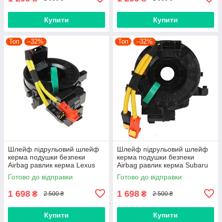
Купити
Купити
Топ
–32%
Топ
–32%
Шлейф підрульовий шлейф
Шлейф підрульовий шлейф
керма подушки безпеки
керма подушки безпеки
Airbag равлик керма Lexus
Airbag равлик керма Subaru
GX, LS, LX, RX, CT
Forester Impreza Legacy
Готово до відправки
Готово до відправки
8430748100 843070E070
Outback XV 83196FJ010
1 698
1 698
₴
₴
2 500 ₴
2 500 ₴
Купити
Купити