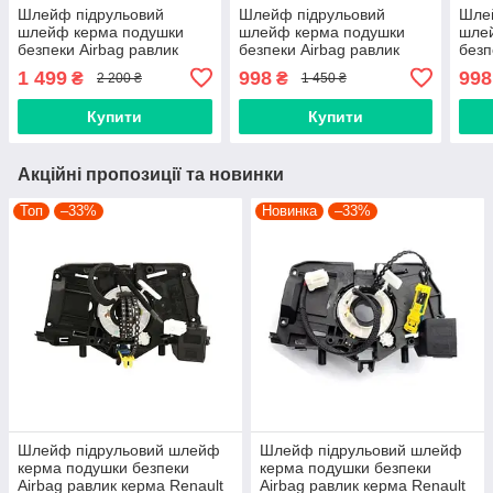
Шлейф підрульовий
Шлейф підрульовий
Шле
шлейф керма подушки
шлейф керма подушки
шле
безпеки Airbag равлик
безпеки Airbag равлик
безп
керма Renault Megane 2,
керма KAPACO NISSAN 2
керм
1 499
998
998
₴
₴
2 200 ₴
1 450 ₴
8200216462, 8200216459,
дроти В5567-JD00А,
роз'
8200480340
B5567-CB66A, B5567-
B556
Купити
Купити
EV00E
CM3
Акційні пропозиції та новинки
Топ
–33%
Новинка
–33%
Шлейф підрульовий шлейф
Шлейф підрульовий шлейф
керма подушки безпеки
керма подушки безпеки
Airbag равлик керма Renault
Airbag равлик керма Renault