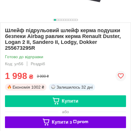
Шлейф підрульовий шлейф керма подушки
безпеки Airbag равлик керма Renault Duster,
Logan 2 II, Sandero II, Lodgy, Dokker
255673295R
Готово до відправки
Код: ул56
Роздріб
1 998
₴
3 000 ₴
Економія
1002 ₴
Залишилось
32 дні
Купити
або
Купити з