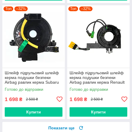
Топ
–32%
Топ
–32%
Шлейф підрульовий шлейф
Шлейф підрульовий шлейф
керма подушки безпеки
керма подушки безпеки
Airbag равлик керма Subaru
Airbag равлик керма Renault
Forester Impreza Legacy
Megane 3, Scenic 3
Готово до відправки
Готово до відправки
Outback XV 83196FJ000
(255670017R, 255670019R)
83196FJ020
1 698
1 698
₴
₴
2 500 ₴
2 500 ₴
Купити
Купити
Показати ще