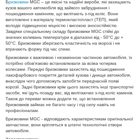
Б
ризковики
MGC – це якісні та надійні вироби, які захищають
кузов вашого автомобіля від зайвого забруднення і
пошкодження камінням, що вилітають з-під коліс. Вони
виготовлені з матеріалу термоеластопласт (ТЕП), який
володіє підвищеною міцністю і високою зносостійкістю.
Завдяки спеціальному складу бризковики MGC стійкі до
значних коливань температури в діапазоні від - 50°C до +
50°С. Бризковики зберігають еластичність на морозі і не
втрачають форму під час спеки.
Бризковики є важливою і незамінною частиною автомобіля, їх
потрібно обов'язково встановлювати за всіма чотирма
колесами. Передні бризковики захистять від пошкодження
лакофарбового покриття деталей кузова і днище автомобіля,
внаслідок чого допоможуть запобігти передчасній появі
корозії. Задні бризковики крім цього захистять інші транспортні
засоби, які їдуть позаду вас, від вилітаючих з-під коліс каменів.
Також до переваг можна додати те, що встановлення
бризковиків займає не багато часу і під силу навіть не
професіоналам.
Бризковики MGC - відповідають характеристикам оригінальної
запчастини, вони кріпляться в штатні технологічні отвори
автомобіля.