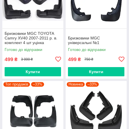
Бризковики MGC TOYOTA
Camry XV40 2007-2011 р. в.
Бризковики MGC
комплект 4 шт уцінка
універсальні №1
Готово до відправки
Готово до відправки
499
499
₴
₴
3 000 ₴
750 ₴
Купити
Купити
Топ продажів
–33%
Новинка
–33%