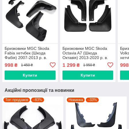
Бризковики MGC Skoda
Бризковики MGC Skoda
Бри
Fabia хетчбек (Шкода
Octavia A7 (Шкода
Volk
Фабія) 2007-2013 р. в.
Октавія) 2013-2020 р. в.
хетч
комплект 4 шт KEA700001,
комплект 4 шт 5E0075111,
Голь
998
1 299
998
₴
₴
1 450 ₴
1 950 ₴
KEA710001
5E0075101
комп
, 5G
Купити
Купити
Акційні пропозиції та новинки
Топ продажів
–83%
Новинка
–33%