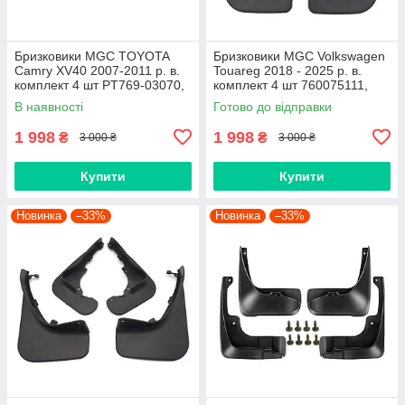
Бризковики MGC TOYOTA
Бризковики MGC Volkswagen
Camry XV40 2007-2011 р. в.
Touareg 2018 - 2025 р. в.
комплект 4 шт PT769-03070,
комплект 4 шт 760075111,
7609533040H0,
760075101
В наявності
Готово до відправки
7609533040C0
1 998
1 998
₴
₴
3 000 ₴
3 000 ₴
Купити
Купити
Новинка
–33%
Новинка
–33%