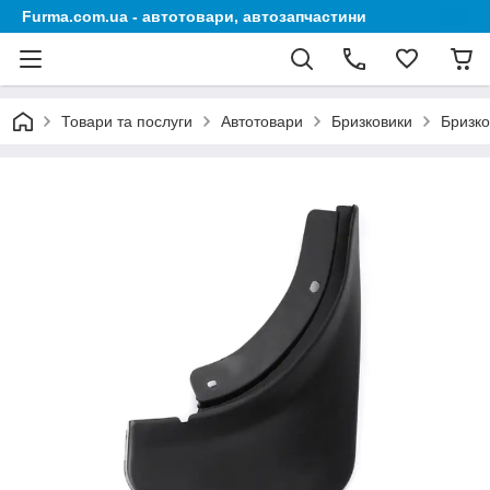
Furma.com.ua - автотовари, автозапчастини
Товари та послуги
Автотовари
Бризковики
Бризко