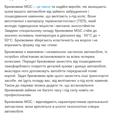
Бризковики MGC –
це якісні
та надійні вироби, які захищають
кузов вашого автомобіля від зайвого забруднення і
пошкодження камінням, що вилітають з-під коліс. Вони
виготовлені з матеріалу термоеластопласт (ТЕП), який
володіє підвищеною міцністю і високою зносостійкістю.
Завдяки спеціальному складу бризковики MGC стійкі до
значних коливань температури в діапазоні від - 50°C до +
50°С. Бризковики зберігають еластичність на морозі і не
втрачають форму під час спеки.
Бризковики є важливою і незамінною частиною автомобіля, їх
потрібно обов'язково встановлювати за всіма чотирма
колесами. Передні бризковики захистять від пошкодження
лакофарбового покриття деталей кузова і днище автомобіля,
внаслідок чого допоможуть запобігти передчасній появі
корозії. Задні бризковики крім цього захистять інші транспортні
засоби, які їдуть позаду вас, від вилітаючих з-під коліс каменів.
Також до переваг можна додати те, що встановлення
бризковиків займає не багато часу і під силу навіть не
професіоналам.
Бризковики MGC - відповідають характеристикам оригінальної
запчастини, вони кріпляться в штатні технологічні отвори
автомобіля.