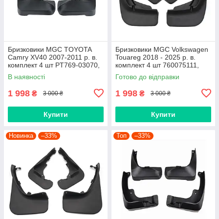
Бризковики MGC TOYOTA
Бризковики MGC Volkswagen
Camry XV40 2007-2011 р. в.
Touareg 2018 - 2025 р. в.
комплект 4 шт PT769-03070,
комплект 4 шт 760075111,
7609533040H0,
760075101
В наявності
Готово до відправки
7609533040C0
1 998
1 998
₴
₴
3 000 ₴
3 000 ₴
Купити
Купити
Новинка
–33%
Топ
–33%