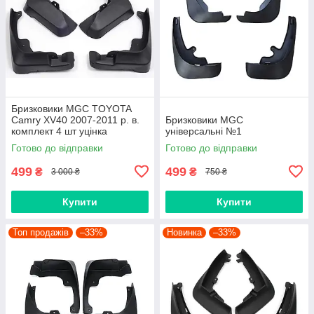
Бризковики MGC TOYOTA
Camry XV40 2007-2011 р. в.
Бризковики MGC
комплект 4 шт уцінка
універсальні №1
Готово до відправки
Готово до відправки
499
499
₴
₴
3 000 ₴
750 ₴
Купити
Купити
Топ продажів
–33%
Новинка
–33%