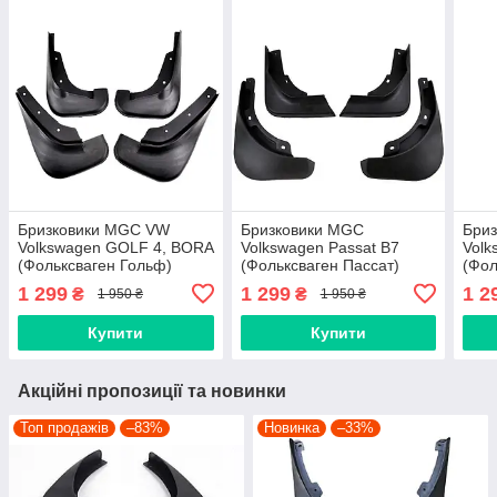
Бризковики MGC VW
Бризковики MGC
Бри
Volkswagen GOLF 4, BORA
Volkswagen Passat B7
Volk
(Фольксваген Гольф)
(Фольксваген Пассат)
(Фол
1997-2004 р. в. комплект 4
2011-2015 р. в. комплект 4
2015
1 299
1 299
1 2
₴
₴
1 950 ₴
1 950 ₴
шт 1J0075111, 1J0075101
шт 3C0075111, 3C0075101
шт 3
3G0
Купити
Купити
Акційні пропозиції та новинки
Топ продажів
–83%
Новинка
–33%