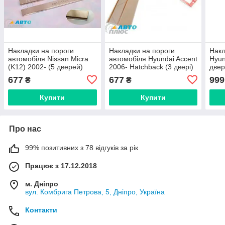
Накладки на пороги
Накладки на пороги
Накл
автомобіля Nissan Micra
автомобіля Hyundai Accent
Hyun
(K12) 2002- (5 дверей)
2006- Hatchback (3 двері)
двер
(Standart)
(Standart)
677
677
999
₴
₴
Купити
Купити
Про нас
99% позитивних з 78 відгуків за рік
Працює з 17.12.2018
м. Дніпро
вул. Комбрига Петрова, 5, Дніпро, Україна
Контакти