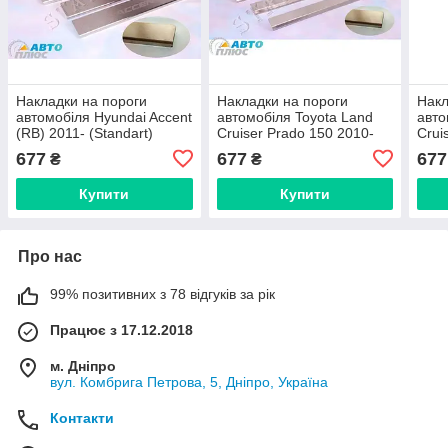
Накладки на пороги
Накладки на пороги
Накл
автомобіля Hyundai Accent
автомобіля Toyota Land
авто
(RB) 2011- (Standart)
Cruiser Prado 150 2010-
Crui
(Standart)
(Sta
677
677
677
₴
₴
Купити
Купити
Про нас
99% позитивних з 78 відгуків за рік
Працює з 17.12.2018
м. Дніпро
вул. Комбрига Петрова, 5, Дніпро, Україна
Контакти