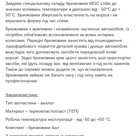
Завдяки спеціальному складу бризковики MGC стійкі до
значних коливань температури в діапазоні від - 50°C до +
50°С. Бризковики зберігають еластичність на морозі і не
втрачають форму під час спеки.
Бризковики є важливою і незамінною частиною автомобіля, їх
потрібно обов'язково встановлювати за всіма чотирма
колесами. Передні бризковики захистять від пошкодження
лакофарбового покриття деталей кузова і днище автомобіля,
внаслідок чого допоможуть запобігти передчасній появі
корозії. Задні бризковики крім цього захистять інші транспортні
засоби, які їдуть позаду вас, від вилітаючих з-під коліс каменів.
Також до переваг можна додати те, що встановлення
бризковиків займає не багато часу і під силу навіть не
професіоналам.
Характеристики:
Тип запчастини - аналог
Матеріал – термоеластопласт (ТЕП)
Робоча температура експлуатації - від -50 до +50 °C
Комплект - бризковики 4шт
У комплект входять кріпильні елементи.