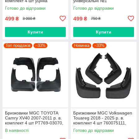
комплект 4 шт уцінка
універсальні №1
Готово до відправки
Готово до відправки
499
499
₴
₴
3 000 ₴
750 ₴
Купити
Купити
Топ продажів
–33%
Новинка
–33%
Бризковики MGC TOYOTA
Бризковики MGC Volkswagen
Camry XV40 2007-2011 р. в.
Touareg 2018 - 2025 р. в.
комплект 4 шт PT769-03070,
комплект 4 шт 760075111,
7609533040H0,
760075101
В наявності
Готово до відправки
7609533040C0