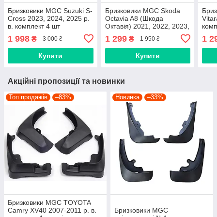
Бризковики MGC Suzuki S-
Бризковики MGC Skoda
Бриз
Cross 2023, 2024, 2025 р.
Octavia A8 (Шкода
Vita
в. комплект 4 шт
Октавія) 2021, 2022, 2023,
комп
2024, 2025 комплект 4 шт
722
1 998
1 299
1 2
₴
₴
3 000 ₴
1 950 ₴
5E3075111, 5E3075101
722
990
Купити
Купити
Акційні пропозиції та новинки
Топ продажів
–83%
Новинка
–33%
Бризковики MGC TOYOTA
Camry XV40 2007-2011 р. в.
Бризковики MGC