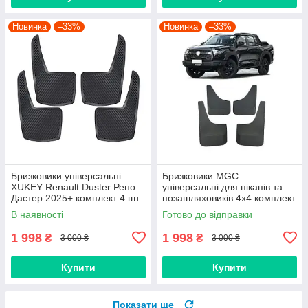
Новинка
–33%
Новинка
–33%
Бризковики універсальні
Бризковики MGC
XUKEY Renault Duster Рено
універсальні для пікапів та
Дастер 2025+ комплект 4 шт
позашляховиків 4х4 комплект
4 шт
В наявності
Готово до відправки
1 998
1 998
₴
₴
3 000 ₴
3 000 ₴
Купити
Купити
Показати ще