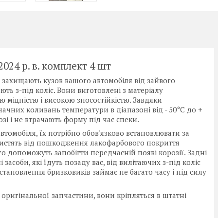
024 р. в. комплект 4 шт
кі захищають кузов вашого автомобіля від зайвого
ть з-під коліс. Вони виготовлені з матеріалу
 міцністю і високою зносостійкістю. Завдяки
ачних коливань температури в діапазоні від - 50°C до +
зі і не втрачають форму під час спеки.
томобіля, їх потрібно обов'язково встановлювати за
хистять від пошкодження лакофарбового покриття
го допоможуть запобігти передчасній появі корозії. Задні
засоби, які їдуть позаду вас, від вилітаючих з-під коліс
становлення бризковиків займає не багато часу і під силу
оригінальної запчастини, вони кріпляться в штатні