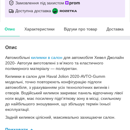
Замовлення під захистом
Доступна доставка
Опис
Характеристики
Відгуки про товар
Доставка
Опис
Автомобільні
килимки в салон
для автомобіля Хевел Джолайн
2020- Автогум виготовлені з м'якого та еластичного
полімерного матеріалу — поліуретан.
Килимки в салон для Haval Jolion 2020-AVTO-Gumm
модельні, точно повторюють конфігурацію підлоги
автомобіля, з урахуванням усіх технологічних вигинів і
отворів. Водійський килимок закриває панель відпочинку лівої
ноги водія, має посилену підп'яткову зону в місці, схильному
до найбільшого зношування, що збільшує термін їхньої
експлуатації.
Задній килимок цілісний, максимально захищаючи салон.
Приховати