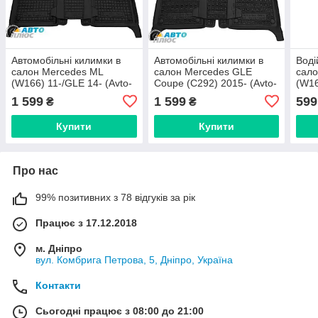
Автомобільні килимки в
Автомобільні килимки в
Воді
салон Mercedes ML
салон Mercedes GLE
сало
(W166) 11-/GLE 14- (Avto-
Coupe (C292) 2015- (Avto-
(W16
Gumm)
Gumm)
Gum
1 599
1 599
599
₴
₴
Купити
Купити
Про нас
99% позитивних з 78 відгуків за рік
Працює з 17.12.2018
м. Дніпро
вул. Комбрига Петрова, 5, Дніпро, Україна
Контакти
Сьогодні працює з 08:00 до 21:00