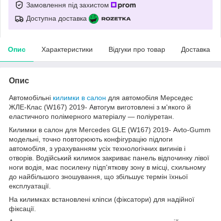
Замовлення під захистом
Доступна доставка
Опис
Характеристики
Відгуки про товар
Доставка
Опис
Автомобільні
килимки в салон
для автомобіля Мерседес
ЖЛЕ-Клас (W167) 2019- Автогум виготовлені з м'якого й
еластичного полімерного матеріалу — поліуретан.
Килимки в салон для Mercedes GLE (W167) 2019- Avto-Gumm
модельні, точно повторюють конфігурацію підлоги
автомобіля, з урахуванням усіх технологічних вигинів і
отворів. Водійський килимок закриває панель відпочинку лівої
ноги водія, має посилену підп'яткову зону в місці, схильному
до найбільшого зношування, що збільшує термін їхньої
експлуатації.
На килимках встановлені кліпси (фіксатори) для надійної
фіксації.