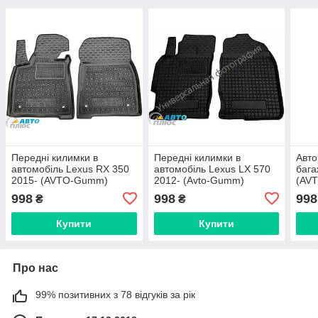
Передні килимки в
Передні килимки в
Авто
автомобіль Lexus RX 350
автомобіль Lexus LX 570
бага
2015- (AVTO-Gumm)
2012- (Avto-Gumm)
(AV
998
998
998
₴
₴
Купити
Купити
Про нас
99% позитивних з 78 відгуків за рік