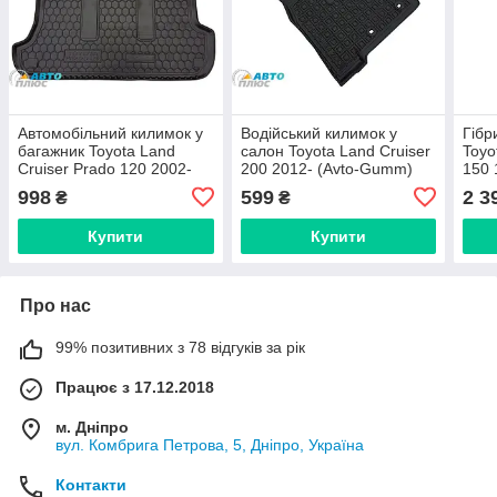
Автомобільний килимок у
Водійський килимок у
Гібр
багажник Toyota Land
салон Toyota Land Cruiser
Toyo
Cruiser Prado 120 2002-
200 2012- (Avto-Gumm)
150 
(Avto-Gumm)
998
599
2 3
₴
₴
Купити
Купити
Про нас
99% позитивних з 78 відгуків за рік
Працює з 17.12.2018
м. Дніпро
вул. Комбрига Петрова, 5, Дніпро, Україна
Контакти