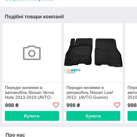
Подібні товари компанії
Передні килимки в
Передні килимки в
Пере
автомобіль Nissan Versa
автомобіль Nissan Leaf
авто
Note 2013-2019 (AVTO-
2012- (AVTO-Gumm)
2010
Gumm)
998
998
998
₴
₴
Купити
Купити
Про нас