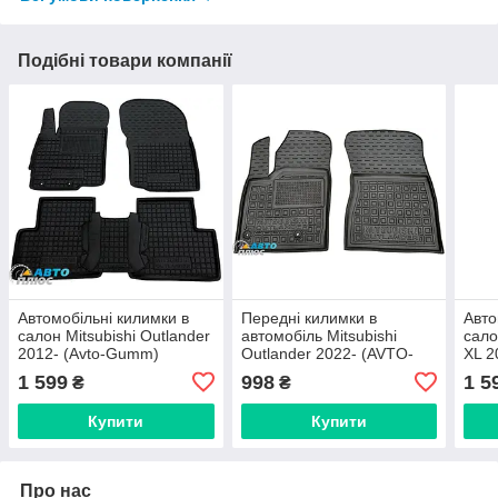
Подібні товари компанії
Автомобільні килимки в
Передні килимки в
Авто
салон Mitsubishi Outlander
автомобіль Mitsubishi
сало
2012- (Avto-Gumm)
Outlander 2022- (AVTO-
XL 2
Gumm)
Gum
1 599
998
1 5
₴
₴
Купити
Купити
Про нас