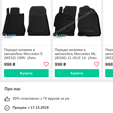
Передні килимки в
Передні килимки в
Пере
автомобіль Mercedes E
автомобіль Mercedes ML
авто
(W210) 1995- (Avto-
(W166) 11-/GLE 14- (Avto-
(W21
Gumm)
Gumm)
Gum
998
998
998
₴
₴
Купити
Купити
Про нас
99% позитивних з 78 відгуків за рік
Працює з 17.12.2018