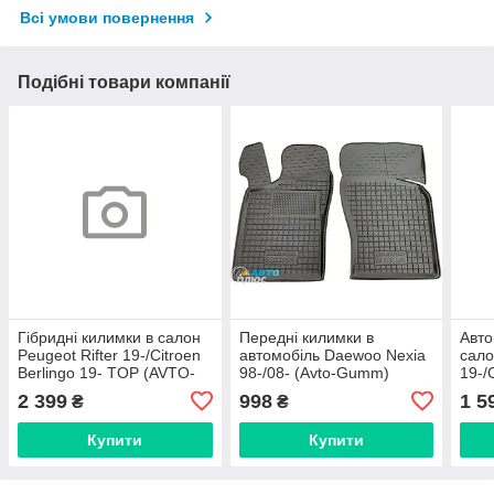
Всі умови повернення
Подібні товари компанії
Гібридні килимки в салон
Передні килимки в
Авто
Peugeot Rifter 19-/Citroen
автомобіль Daewoo Nexia
сало
Berlingo 19- TOP (AVTO-
98-/08- (Avto-Gumm)
19-/
Gumm)
TOP
2 399
998
1 5
₴
₴
Купити
Купити