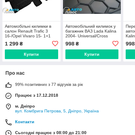
Автомобільні килимки в
Автомобільний килимок у
Пере
салон Renault Trafic 3
багажник ВАЗ Lada Kalina
авто
16-/Opel Vivaro 15- 1+1
2004- Universal/Cross
Kali
(передні) (AVTO-Gumm)
(Avto-Gumm)
(Av
1 299
998
998
₴
₴
Купити
Купити
Про нас
99% позитивних з 77 відгуків за рік
Працює з 17.12.2018
м. Дніпро
вул. Комбрига Петрова, 5, Дніпро, Україна
Контакти
Сьогодні працює з 08:00 до 21:00