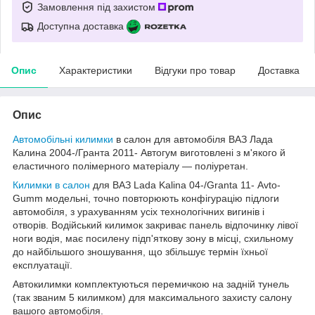
Замовлення під захистом
Доступна доставка
Опис
Характеристики
Відгуки про товар
Доставка
Опис
Автомобільні килимки
в салон для автомобіля ВАЗ Лада
Калина 2004-/Гранта 2011- Автогум виготовлені з м'якого й
еластичного полімерного матеріалу — поліуретан.
Килимки в салон
для ВАЗ Lada Kalina 04-/Granta 11- Avto-
Gumm модельні, точно повторюють конфігурацію підлоги
автомобіля, з урахуванням усіх технологічних вигинів і
отворів. Водійський килимок закриває панель відпочинку лівої
ноги водія, має посилену підп'яткову зону в місці, схильному
до найбільшого зношування, що збільшує термін їхньої
експлуатації.
Автокилимки комплектуються перемичкою на задній тунель
(так званим 5 килимком) для максимального захисту салону
вашого автомобіля.