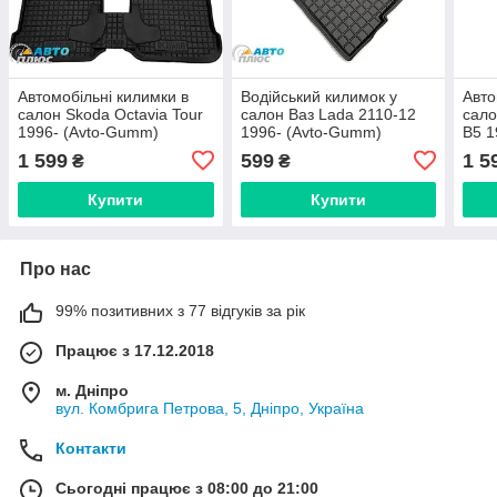
Автомобільні килимки в
Водійський килимок у
Авто
салон Skoda Octavia Tour
салон Ваз Lada 2110-12
сало
1996- (Avto-Gumm)
1996- (Avto-Gumm)
B5 1
Gum
1 599
599
1 5
₴
₴
Купити
Купити
Про нас
99% позитивних з 77 відгуків за рік
Працює з 17.12.2018
м. Дніпро
вул. Комбрига Петрова, 5, Дніпро, Україна
Контакти
Сьогодні працює з 08:00 до 21:00