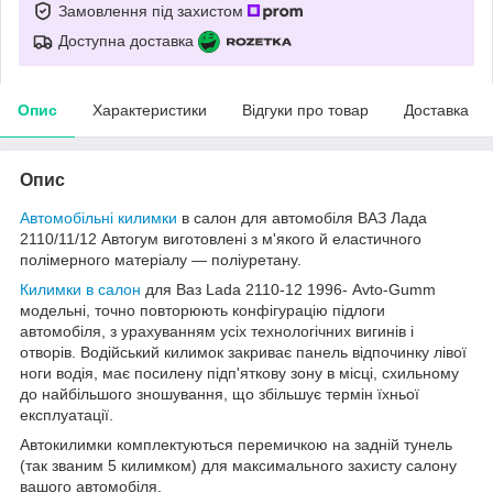
Замовлення під захистом
Доступна доставка
Опис
Характеристики
Відгуки про товар
Доставка
Опис
Автомобільні килимки
в салон для автомобіля ВАЗ Лада
2110/11/12 Автогум виготовлені з м'якого й еластичного
полімерного матеріалу — поліуретану.
Килимки в салон
для Ваз Lada 2110-12 1996- Avto-Gumm
модельні, точно повторюють конфігурацію підлоги
автомобіля, з урахуванням усіх технологічних вигинів і
отворів. Водійський килимок закриває панель відпочинку лівої
ноги водія, має посилену підп'яткову зону в місці, схильному
до найбільшого зношування, що збільшує термін їхньої
експлуатації.
Автокилимки комплектуються перемичкою на задній тунель
(так званим 5 килимком) для максимального захисту салону
вашого автомобіля.