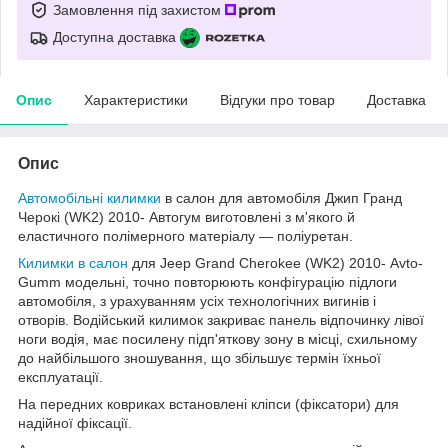
Замовлення під захистом
Доступна доставка
Опис
Характеристики
Відгуки про товар
Доставка
Опис
Автомобільні килимки
в салон для автомобіля Джип Гранд
Черокі (WK2) 2010- Автогум виготовлені з м'якого й
еластичного полімерного матеріалу — поліуретан.
Килимки в салон
для Jeep Grand Cherokee (WK2) 2010- Avto-
Gumm модельні, точно повторюють конфігурацію підлоги
автомобіля, з урахуванням усіх технологічних вигинів і
отворів. Водійський килимок закриває панель відпочинку лівої
ноги водія, має посилену підп'яткову зону в місці, схильному
до найбільшого зношування, що збільшує термін їхньої
експлуатації.
На передних ковриках встановлені кліпси (фіксатори) для
надійної фіксації.