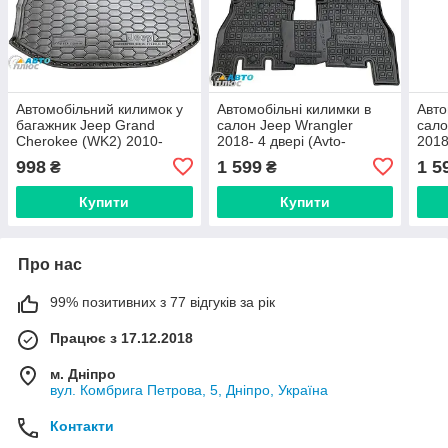
Автомобільний килимок у
Автомобільні килимки в
Авто
багажник Jeep Grand
салон Jeep Wrangler
сало
Cherokee (WK2) 2010-
2018- 4 двері (Avto-
2018
(Avto-Gumm)
Gumm)
Gum
998
1 599
1 5
₴
₴
Купити
Купити
Про нас
99% позитивних з 77 відгуків за рік
Працює з 17.12.2018
м. Дніпро
вул. Комбрига Петрова, 5, Дніпро, Україна
Контакти