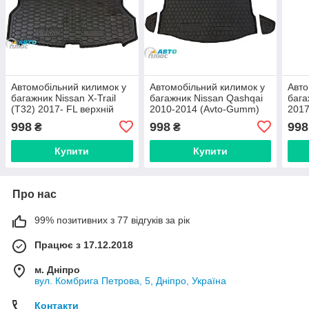
Автомобільний килимок у
Автомобільний килимок у
Авто
багажник Nissan X-Trail
багажник Nissan Qashqai
бага
(T32) 2017- FL верхній
2010-2014 (Avto-Gumm)
2017
(Avto-Gumm)
(AV
998
998
998
₴
₴
Купити
Купити
Про нас
99% позитивних з 77 відгуків за рік
Працює з 17.12.2018
м. Дніпро
вул. Комбрига Петрова, 5, Дніпро, Україна
Контакти