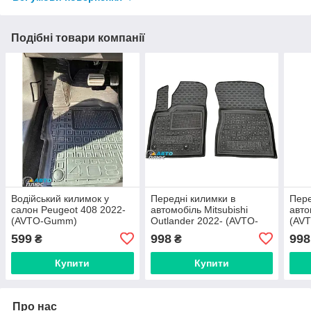
Подібні товари компанії
Водійський килимок у
Передні килимки в
Пере
салон Peugeot 408 2022-
автомобіль Mitsubishi
авто
(AVTO-Gumm)
Outlander 2022- (AVTO-
(AV
Gumm)
599
998
998
₴
₴
Купити
Купити
Про нас