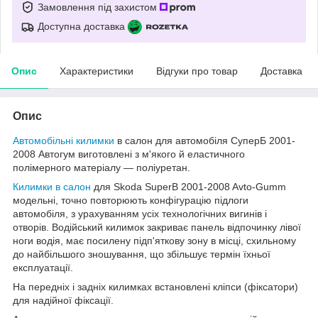
Замовлення під захистом
Доступна доставка
Опис
Характеристики
Відгуки про товар
Доставка
Опис
Автомобільні килимки
в салон для автомобіля СуперБ 2001-
2008 Автогум виготовлені з м'якого й еластичного
полімерного матеріалу — поліуретан.
Килимки в салон
для Skoda SuperB 2001-2008 Avto-Gumm
модельні, точно повторюють конфігурацію підлоги
автомобіля, з урахуванням усіх технологічних вигинів і
отворів. Водійський килимок закриває панель відпочинку лівої
ноги водія, має посилену підп'яткову зону в місці, схильному
до найбільшого зношування, що збільшує термін їхньої
експлуатації.
На передніх і задніх килимках встановлені кліпси (фіксатори)
для надійної фіксації.