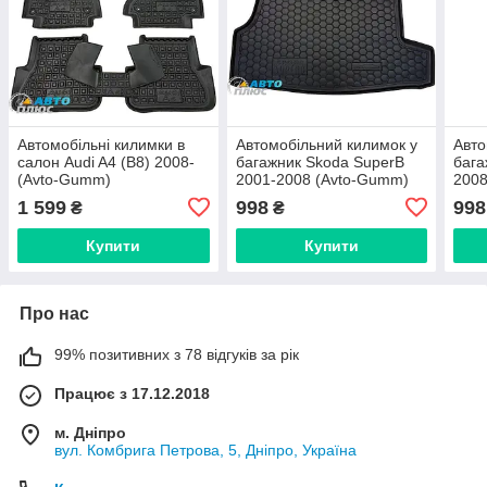
Автомобільні килимки в
Автомобільний килимок у
Авто
салон Audi A4 (B8) 2008-
багажник Skoda SuperB
бага
(Avto-Gumm)
2001-2008 (Avto-Gumm)
2008
Gum
1 599
998
998
₴
₴
Купити
Купити
Про нас
99% позитивних з 78 відгуків за рік
Працює з 17.12.2018
м. Дніпро
вул. Комбрига Петрова, 5, Дніпро, Україна