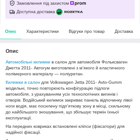
Замовлення під захистом
Доступна доставка
Опис
Характеристики
Відгуки про товар
Доставка
Опис
Автомобільні килимки
в салон для автомобіля Фольксваген
Джетта 2011- Автогум виготовлені з м'якого й еластичного
полімерного матеріалу — поліуретан.
Килимки в салон
для Volkswagen Jetta 2011- Avto-Gumm
модельні, точно повторюють конфігурацію підлоги
автомобіля, з урахуванням усіх технологічних вигинів і
отворів. Водійський килимок закриває панель відпочинку лівої
ноги водія, має посилену підп'яткову зону в місці, схильному
до найбільшого зношування, що збільшує термін їхньої
експлуатації.
На передних ковриках встановлені кліпси (фіксатори) для
надійної фіксації.