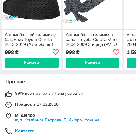
Автомобільний килимок у
Автомобільні килимки в
Авто
багажник Toyota Corolla
салон Toyota Corolla Verso
сало
2013-2019 (Avto-Gumm)
2004-2009 3-й ряд (AVTO-
200
Gumm)
998
998
1 5
₴
₴
Купити
Купити
Про нас
99% позитивних з 77 відгуків за рік
Працює з 17.12.2018
м. Дніпро
вул. Комбрига Петрова, 5, Дніпро, Україна
Контакти