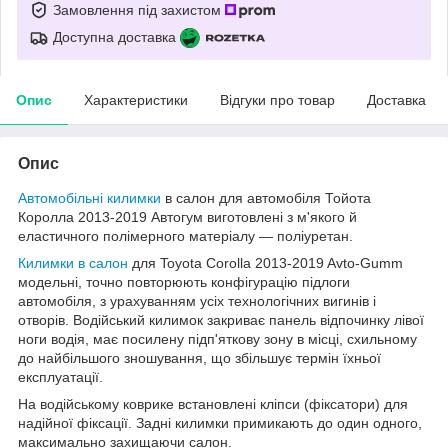
Замовлення під захистом
Доступна доставка
Опис
Характеристики
Відгуки про товар
Доставка
Опис
Автомобільні килимки
в салон для автомобіля Тойота
Королла 2013-2019 Автогум виготовлені з м'якого й
еластичного полімерного матеріалу — поліуретан.
Килимки в салон
для Toyota Corolla 2013-2019 Avto-Gumm
модельні, точно повторюють конфігурацію підлоги
автомобіля, з урахуванням усіх технологічних вигинів і
отворів. Водійський килимок закриває панель відпочинку лівої
ноги водія, має посилену підп'яткову зону в місці, схильному
до найбільшого зношування, що збільшує термін їхньої
експлуатації.
На водійському коврике встановлені кліпси (фіксатори) для
надійної фіксації. Задні килимки примикають до один одного,
максимально захищаючи салон.