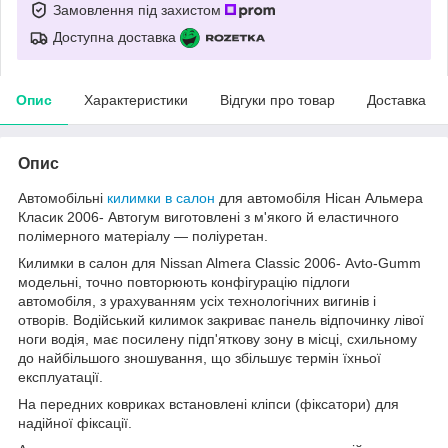
Замовлення під захистом
Доступна доставка
Опис
Характеристики
Відгуки про товар
Доставка
Опис
Автомобільні
килимки в салон
для автомобіля Нісан Альмера
Класик 2006- Автогум виготовлені з м'якого й еластичного
полімерного матеріалу — поліуретан.
Килимки в салон для Nissan Almera Classic 2006- Avto-Gumm
модельні, точно повторюють конфігурацію підлоги
автомобіля, з урахуванням усіх технологічних вигинів і
отворів. Водійський килимок закриває панель відпочинку лівої
ноги водія, має посилену підп'яткову зону в місці, схильному
до найбільшого зношування, що збільшує термін їхньої
експлуатації.
На передних ковриках встановлені кліпси (фіксатори) для
надійної фіксації.