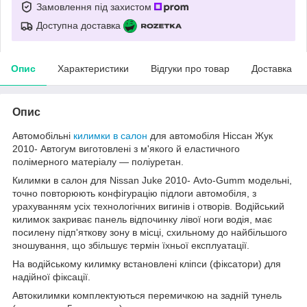
Замовлення під захистом
Доступна доставка
Опис
Характеристики
Відгуки про товар
Доставка
Опис
Автомобільні
килимки в салон
для автомобіля Ніссан Жук
2010- Автогум виготовлені з м'якого й еластичного
полімерного матеріалу — поліуретан.
Килимки в салон для Nissan Juke 2010- Avto-Gumm модельні,
точно повторюють конфігурацію підлоги автомобіля, з
урахуванням усіх технологічних вигинів і отворів. Водійський
килимок закриває панель відпочинку лівої ноги водія, має
посилену підп'яткову зону в місці, схильному до найбільшого
зношування, що збільшує термін їхньої експлуатації.
На водійському килимку встановлені кліпси (фіксатори) для
надійної фіксації.
Автокилимки комплектуються перемичкою на задній тунель