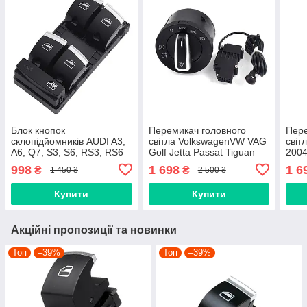
Блок кнопок
Перемикач головного
Пере
склопідйомників AUDI A3,
світла VolkswagenVW VAG
світ
A6, Q7, S3, S6, RS3, RS6
Golf Jetta Passat Tiguan
2004
Allroad Хром 4F0959851,
Touran з датчиком
авто
998
1 698
1 6
₴
₴
1 450 ₴
2 500 ₴
4F0959851F, 4F0959851H
автосвітла хром
Купити
Купити
Акційні пропозиції та новинки
Топ
–39%
Топ
–39%