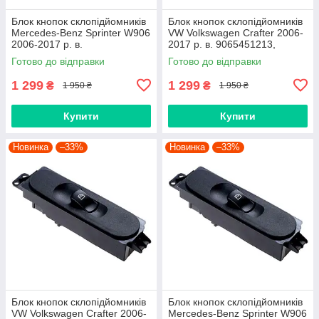
Блок кнопок склопідйомників
Блок кнопок склопідйомників
Mercedes-Benz Sprinter W906
VW Volkswagen Crafter 2006-
2006-2017 р. в.
2017 р. в. 9065451213,
A9065451213, 9065451213,
9065450213, 68042382AA
Готово до відправки
Готово до відправки
68042382AA
1 299
1 299
₴
₴
1 950 ₴
1 950 ₴
Купити
Купити
Новинка
–33%
Новинка
–33%
Блок кнопок склопідйомників
Блок кнопок склопідйомників
VW Volkswagen Crafter 2006-
Mercedes-Benz Sprinter W906