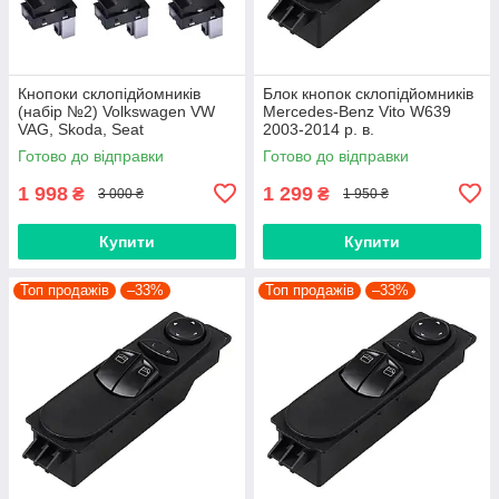
Кнопоки склопідйомників
Блок кнопок склопідйомників
(набір №2) Volkswagen VW
Mercedes-Benz Vito W639
VAG, Skoda, Seat
2003-2014 р. в.
5ND959857, 1K4959857,
A6395450913, 6395450913
Готово до відправки
Готово до відправки
5K4959857, 1Z0959858,
5ND959855
1 998
1 299
₴
₴
3 000 ₴
1 950 ₴
Купити
Купити
Топ продажів
–33%
Топ продажів
–33%