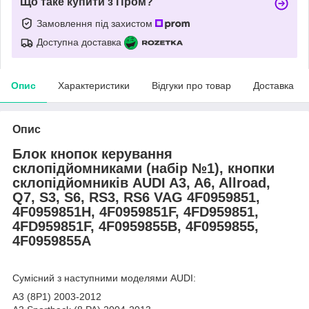
Що таке купити з Пром?
Замовлення під захистом
Доступна доставка
Опис
Характеристики
Відгуки про товар
Доставка
Опис
Блок кнопок керування
склопідйомниками (набір №1), кнопки
склопідйомників AUDI A3, A6, Allroad,
Q7, S3, S6, RS3, RS6 VAG 4F0959851,
4F0959851H, 4F0959851F, 4FD959851,
4FD959851F, 4F0959855B, 4F0959855,
4F0959855A
Сумісний з наступними моделями AUDI:
A3 (8P1) 2003-2012