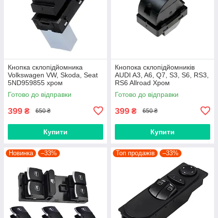
Кнопка склопідйомника
Кнопока склопідйомників
Volkswagen VW, Skoda, Seat
AUDI A3, A6, Q7, S3, S6, RS3,
5ND959855 хром
RS6 Allroad Хром
4F0959855B, 4F0959855,
Готово до відправки
Готово до відправки
4F0959855A
399
399
₴
₴
650 ₴
650 ₴
Купити
Купити
Новинка
–33%
Топ продажів
–33%