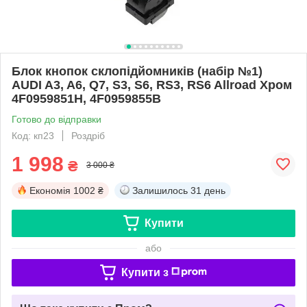
Блок кнопок склопідйомників (набір №1)
AUDI A3, A6, Q7, S3, S6, RS3, RS6 Allroad Хром
4F0959851H, 4F0959855B
Готово до відправки
Код: кп23
Роздріб
1 998
₴
3 000 ₴
Економія
1002 ₴
Залишилось
31 день
Купити
або
Купити з