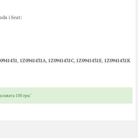
da і Seat:
0941431
,
1Z0941431A
,
1Z0941431C
,
1Z0941431E
,
1Z0941431K
оплата 100 грн."