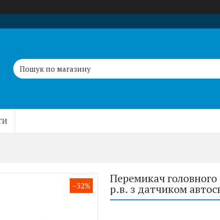
ТИ
Перемикач головного 
–32%
р.в. з датчиком автос