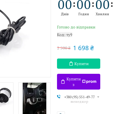
0
0
0
0
0
0
Днів
Годин
Хвилин
Готово до відправки
Код:
ту9
1 698 ₴
2 500 ₴
Купити
Купити
з
+380 (95) 551-49-77
менеджер