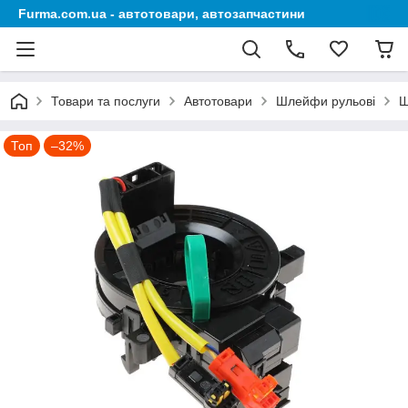
Furma.com.ua - автотовари, автозапчастини
Товари та послуги
Автотовари
Шлейфи рульові
Ш
Топ
–32%