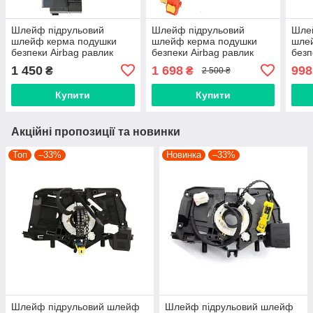
Шлейф підрульовий
Шлейф підрульовий
Шле
шлейф керма подушки
шлейф керма подушки
шле
безпеки Airbag равлик
безпеки Airbag равлик
безп
керма TOYOTA 2 дроти
керма Subaru Forester
керм
1 450
1 698
998
₴
₴
2 500 ₴
843060
Impreza Legacy Outback
8430
XV 83196FJ010
Купити
Купити
Акційні пропозиції та новинки
Топ
–33%
Новинка
–33%
Шлейф підрульовий шлейф
Шлейф підрульовий шлейф