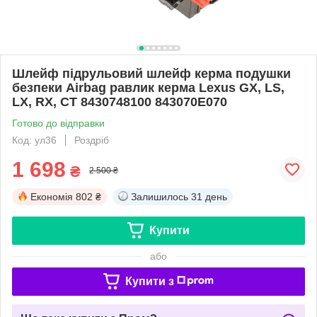
Шлейф підрульовий шлейф керма подушки
безпеки Airbag равлик керма Lexus GX, LS,
LX, RX, CT 8430748100 843070E070
Готово до відправки
Код: ул36
Роздріб
1 698
₴
2 500 ₴
Економія
802 ₴
Залишилось
31 день
Купити
або
Купити з