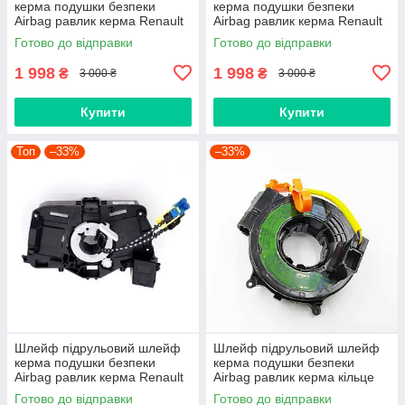
керма подушки безпеки
керма подушки безпеки
Airbag равлик керма Renault
Airbag равлик керма Renault
Logan 2, Sandero 2, Duster,
Duster, Logan 2 II, Sandero II,
Готово до відправки
Готово до відправки
Dokker, Trafic, 255678729R
Lodgy, Dokker 255671336R
1 998
1 998
₴
₴
3 000 ₴
3 000 ₴
Купити
Купити
Топ
–33%
–33%
Шлейф підрульовий шлейф
Шлейф підрульовий шлейф
керма подушки безпеки
керма подушки безпеки
Airbag равлик керма Renault
Airbag равлик керма кільце
Duster, Logan 2 II, Sandero II,
TOYOTA Land Cruiser
Готово до відправки
Готово до відправки