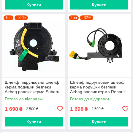
Купити
Купити
Топ
–32%
Топ
–32%
Шлейф підрульовий шлейф
Шлейф підрульовий шлейф
керма подушки безпеки
керма подушки безпеки
Airbag равлик керма Subaru
Airbag равлик керма Renault
Forester Impreza Legacy
Megane 3, Scenic 3
Готово до відправки
Готово до відправки
Outback XV 83196FJ000
(255670017R, 255670019R)
83196FJ020
1 698
1 698
₴
₴
2 500 ₴
2 500 ₴
Купити
Купити