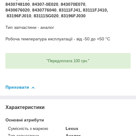
8430748100
,
84307-0E020
,
843070E070
,
8430676020
,
8430776040
,
83111FJ41, 83111FJ410,
83196FJ010
,
83111SG020
,
83196FJ030
Тип запчастини - аналог
Робоча температура експлуатації - від -50 до +50 °C
"Передоплата 100 грн."
Приховати
Характеристики
Основні атрибути
Сумісність з маркою
Lexus
Тип запчастини
Аналог