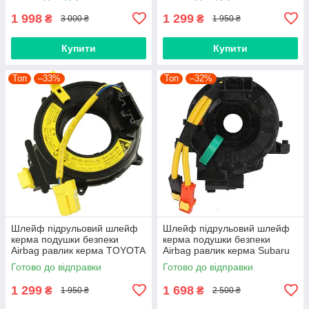
Lodgy, Dokker 255673295R
8430633090 84306-33090
1 998
1 299
₴
₴
3 000 ₴
1 950 ₴
Купити
Купити
Топ
–33%
Топ
–32%
Шлейф підрульовий шлейф
Шлейф підрульовий шлейф
керма подушки безпеки
керма подушки безпеки
Airbag равлик керма TOYOTA
Airbag равлик керма Subaru
8430612070, 843060C010
Forester Impreza Legacy
Готово до відправки
Готово до відправки
8430605020, 8430660050,
Outback XV 83196FJ010
8430660150
1 299
1 698
₴
₴
1 950 ₴
2 500 ₴