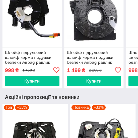
Шлейф підрульовий
Шлейф підрульовий
Шле
шлейф керма подушки
шлейф керма подушки
шле
безпеки Airbag равлик
безпеки Airbag равлик
безп
керма KAPACO NISSAN 2
керма KAPACO
керм
998
1 499
998
₴
₴
1 450 ₴
2 200 ₴
дроти В5567-JD00А,
Volkswagen VW Seat
2556
B5567-CB66A, B5567-
Skoda Audi VAG
Купити
Купити
EV00E
6Q0959653, 6Q0959653B
Акційні пропозиції та новинки
Топ
–33%
Новинка
–33%