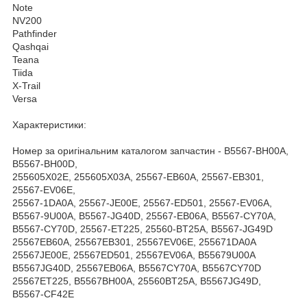
Note
NV200
Pathfinder
Qashqai
Teana
Tiida
X-Trail
Versa
Характеристики:
Номер за оригінальним каталогом запчастин - B5567-BH00A,
B5567-BH00D,
255605X02E, 255605X03A, 25567-EB60A, 25567-EB301,
25567-EV06E,
25567-1DA0A, 25567-JE00E, 25567-ED501, 25567-EV06A,
B5567-9U00A, B5567-JG40D, 25567-EB06A, B5567-CY70A,
B5567-CY70D, 25567-ET225, 25560-BT25A, B5567-JG49D
25567EB60A, 25567EB301, 25567EV06E, 255671DA0A
25567JE00E, 25567ED501, 25567EV06A, B55679U00A
B5567JG40D, 25567EB06A, B5567CY70A, B5567CY70D
25567ET225, B5567BH00A, 25560BT25A, B5567JG49D,
B5567-CF42E