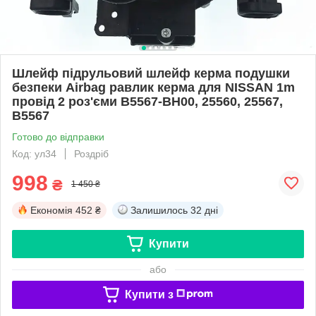
Шлейф підрульовий шлейф керма подушки
безпеки Airbag равлик керма для NISSAN 1m
провід 2 роз'єми B5567-BH00, 25560, 25567,
B5567
Готово до відправки
Код: ул34
Роздріб
998
₴
1 450 ₴
Економія
452 ₴
Залишилось
32 дні
Купити
або
Купити з