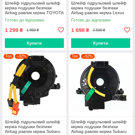
Шлейф підрульовий шлейф
Шлейф підрульовий шлейф
керма подушки безпеки
керма подушки безпеки
Airbag равлик керма TOYOTA
Airbag равлик керма Lexus
8430612070, 843060C010
GX, LS, LX, RX, CT
Готово до відправки
Готово до відправки
8430605020, 8430660050,
8430748100 843070E070
8430660150
1 299
1 698
₴
₴
1 950 ₴
2 500 ₴
Купити
Купити
Топ
–32%
Топ
–32%
Шлейф підрульовий шлейф
Шлейф підрульовий шлейф
керма подушки безпеки
керма подушки безпеки
Airbag равлик керма Subaru
Airbag равлик керма Subaru