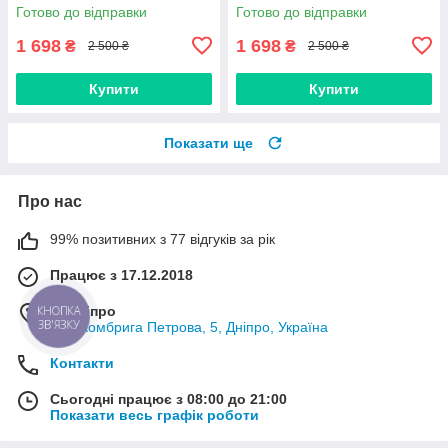
Forester Impreza Legacy
Forester Impreza Legacy
Готово до відправки
Готово до відправки
Outback XV 83196FJ010
Outback XV 83196FJ000
83196FJ020
1 698
1 698
₴
₴
2 500 ₴
2 500 ₴
Купити
Купити
Показати ще
Про нас
99% позитивних з 77 відгуків за рік
Працює з 17.12.2018
м. Дніпро
вул. Комбрига Петрова, 5, Дніпро, Україна
Контакти
Сьогодні працює з 08:00 до 21:00
Показати весь графік роботи