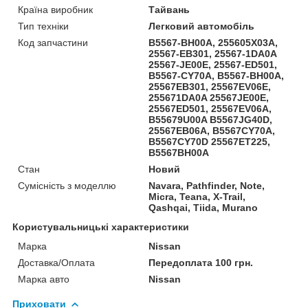
Країна виробник
Тайвань
Тип техніки
Легковий автомобіль
Код запчастини
B5567-BH00A, 255605X03A,
25567-EB301, 25567-1DA0A
25567-JE00E, 25567-ED501,
B5567-CY70A, B5567-BH00A,
25567EB301, 25567EV06E,
255671DA0A 25567JE00E,
25567ED501, 25567EV06A,
B55679U00A B5567JG40D,
25567EB06A, B5567CY70A,
B5567CY70D 25567ET225,
B5567BH00A
Стан
Новий
Сумісність з моделлю
Navara, Pathfinder, Note,
Micra, Teana, X-Trail,
Qashqai, Tiida, Murano
Користувальницькі характеристики
Марка
Nissan
Доставка/Оплата
Передоплата 100 грн.
Марка авто
Nissan
Приховати