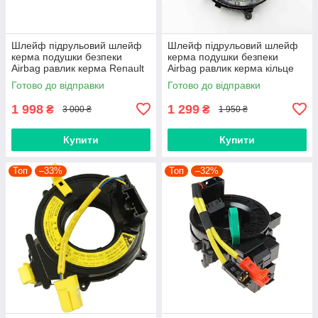
Шлейф підрульовий шлейф
Шлейф підрульовий шлейф
керма подушки безпеки
керма подушки безпеки
Airbag равлик керма Renault
Airbag равлик керма кільце
Duster, Logan 2 II, Sandero II,
TOYOTA Land Cruiser
Готово до відправки
Готово до відправки
Lodgy, Dokker 255673295R
8430633090 84306-33090
1 998
1 299
₴
₴
3 000 ₴
1 950 ₴
Купити
Купити
Топ
–33%
Топ
–32%