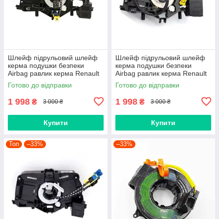
Шлейф підрульовий шлейф
Шлейф підрульовий шлейф
керма подушки безпеки
керма подушки безпеки
Airbag равлик керма Renault
Airbag равлик керма Renault
Logan 2, Sandero 2, Duster,
Duster, Logan 2 II, Sandero II,
Готово до відправки
Готово до відправки
Dokker, Trafic, 255678729R
Lodgy, Dokker 255671336R
1 998
1 998
₴
₴
3 000 ₴
3 000 ₴
Купити
Купити
Топ
–33%
–33%