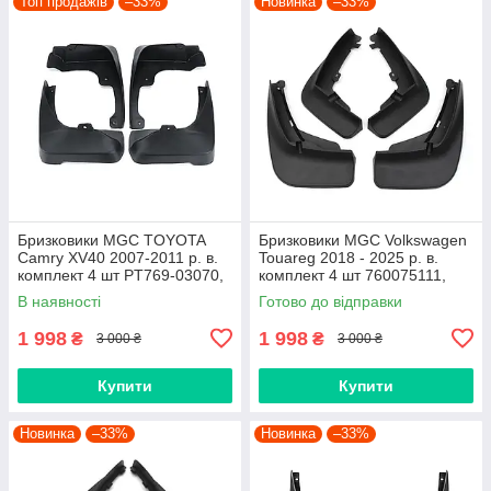
Топ продажів
–33%
Новинка
–33%
Бризковики MGC TOYOTA
Бризковики MGC Volkswagen
Camry XV40 2007-2011 р. в.
Touareg 2018 - 2025 р. в.
комплект 4 шт PT769-03070,
комплект 4 шт 760075111,
7609533040H0,
760075101
В наявності
Готово до відправки
7609533040C0
1 998
1 998
₴
₴
3 000 ₴
3 000 ₴
Купити
Купити
Новинка
–33%
Новинка
–33%