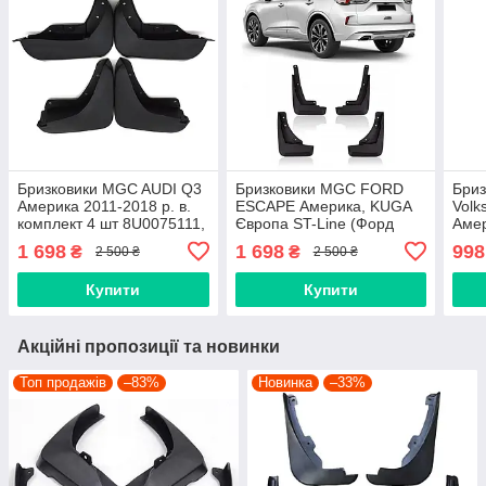
Бризковики MGC AUDI Q3
Бризковики MGC FORD
Бри
Америка 2011-2018 р. в.
ESCAPE Америка, KUGA
Volk
комплект 4 шт 8U0075111,
Європа ST-Line (Форд
Амер
8U0075101
Куга, Ескейп) 2019-2025 р.
Пасс
1 698
1 698
998
₴
₴
2 500 ₴
2 500 ₴
в. комплект 4 шт 5721248,
комп
5721256
Купити
Купити
Акційні пропозиції та новинки
Топ продажів
–83%
Новинка
–33%