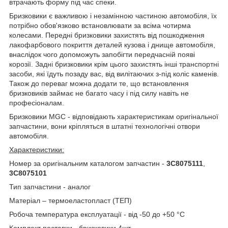
втрачають форму під час спеки.
Бризковики є важливою і незамінною частиною автомобіля, їх
потрібно обов'язково встановлювати за всіма чотирма
колесами. Передні бризковики захистять від пошкодження
лакофарбового покриття деталей кузова і днище автомобіля,
внаслідок чого допоможуть запобігти передчасній появі
корозії. Задні бризковики крім цього захистять інші транспортні
засоби, які їдуть позаду вас, від вилітаючих з-під коліс каменів.
Також до переваг можна додати те, що встановлення
бризковиків займає не багато часу і під силу навіть не
професіоналам.
Бризковики MGC - відповідають характеристикам оригінальної
запчастини, вони кріпляться в штатні технологічні отвори
автомобіля.
Характеристики:
Номер за оригінальним каталогом запчастин -
3C8075111
,
3C8075101
Тип запчастини - аналог
Матеріал – термоеластопласт (ТЕП)
Робоча температура експлуатації - від -50 до +50 °C