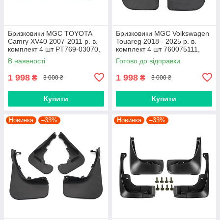
Бризковики MGC TOYOTA
Бризковики MGC Volkswagen
Camry XV40 2007-2011 р. в.
Touareg 2018 - 2025 р. в.
комплект 4 шт PT769-03070,
комплект 4 шт 760075111,
7609533040H0,
760075101
В наявності
Готово до відправки
7609533040C0
1 998
1 998
₴
₴
3 000 ₴
3 000 ₴
Купити
Купити
Новинка
–33%
Новинка
–33%