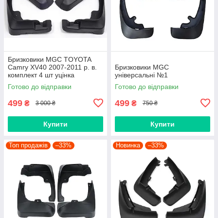
Бризковики MGC TOYOTA
Camry XV40 2007-2011 р. в.
Бризковики MGC
комплект 4 шт уцінка
універсальні №1
Готово до відправки
Готово до відправки
499
499
₴
₴
3 000 ₴
750 ₴
Купити
Купити
Топ продажів
–33%
Новинка
–33%