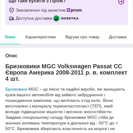
Що таке купити з Пром?
Замовлення під захистом
Доступна доставка
Опис
Характеристики
Відгуки про товар
Доставка
Опис
Бризковики MGC Volkswagen Passat CC
Європа Америка 2008-2011 р. в. комплект
4 шт.
Бризковики
MGC – це якісні та надійні вироби, які захищають
кузов вашого автомобіля від зайвого забруднення і
пошкодження камінням, що вилітають з-під коліс. Вони
виготовлені з матеріалу термоеластопласт (ТЕП), який
володіє підвищеною міцністю і високою зносостійкістю.
Завдяки спеціальному складу бризковики MGC стійкі до
значних коливань температури в діапазоні від - 50°C до +
50°С. Бризковики зберігають еластичність на морозі і не