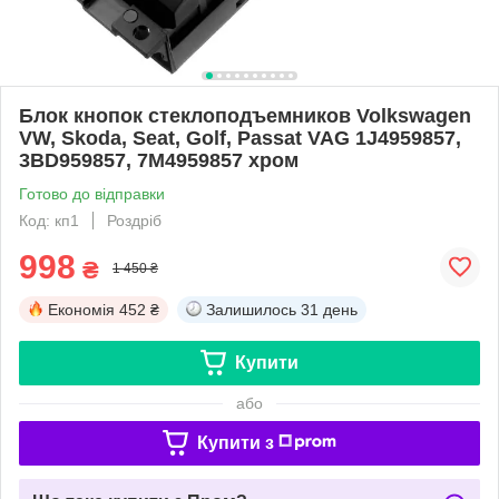
Блок кнопок стеклоподъемников Volkswagen
VW, Skoda, Seat, Golf, Passat VAG 1J4959857,
3BD959857, 7M4959857 хром
Готово до відправки
Код: кп1
Роздріб
998
₴
1 450 ₴
Економія
452 ₴
Залишилось
31 день
Купити
або
Купити з