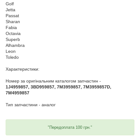
Golf
Jetta
Passat
Sharan
Fabia
Octavia
Superb
Alhambra
Leon
Toledo
Характеристики:
Номер за оригінальним каталогом запчастин -
1J4959857, 3BD959857, 7M3959857, 7M3959857D,
7M4959857
Тип запчастини - аналог
"Передоплата 100 грн."