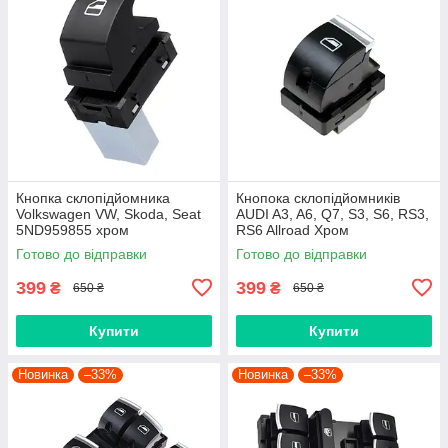
Кнопка склопідйомника
Кнопока склопідйомників
Volkswagen VW, Skoda, Seat
AUDI A3, A6, Q7, S3, S6, RS3,
5ND959855 хром
RS6 Allroad Хром
4F0959855B, 4F0959855,
Готово до відправки
Готово до відправки
4F0959855A
399
399
₴
₴
650 ₴
650 ₴
Купити
Купити
Новинка
–33%
Новинка
–33%