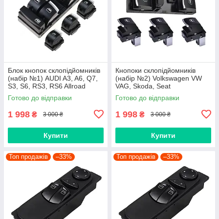
Блок кнопок склопідйомників
Кнопоки склопідйомників
(набір №1) AUDI A3, A6, Q7,
(набір №2) Volkswagen VW
S3, S6, RS3, RS6 Allroad
VAG, Skoda, Seat
Хром 4F0959851H,
5ND959857, 1K4959857,
Готово до відправки
Готово до відправки
4F0959855B
5K4959857, 1Z0959858,
5ND959855
1 998
1 998
₴
₴
3 000 ₴
3 000 ₴
Купити
Купити
Топ продажів
–33%
Топ продажів
–33%