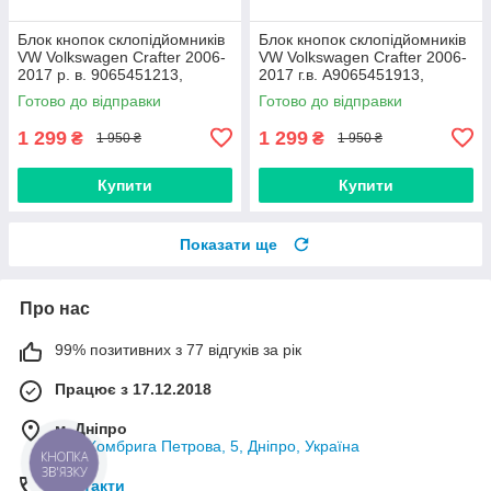
Блок кнопок склопідйомників
Блок кнопок склопідйомників
VW Volkswagen Crafter 2006-
VW Volkswagen Crafter 2006-
2017 р. в. 9065451213,
2017 г.в. A9065451913,
9065450213, 68042382AA
68042382AA
Готово до відправки
Готово до відправки
1 299
1 299
₴
₴
1 950 ₴
1 950 ₴
Купити
Купити
Показати ще
Про нас
99% позитивних з 77 відгуків за рік
Працює з 17.12.2018
м. Дніпро
вул. Комбрига Петрова, 5, Дніпро, Україна
КНОПКА
ЗВ'ЯЗКУ
Контакти