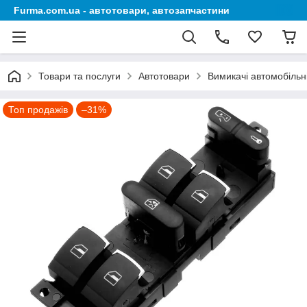
Furma.com.ua - автотовари, автозапчастини
Товари та послуги
Автотовари
Вимикачі автомобільн
Топ продажів
–31%