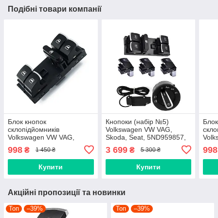
Подібні товари компанії
Блок кнопок
Кнопоки (набір №5)
Блок
склопідйомників
Volkswagen VW VAG,
скло
Volkswagen VW VAG,
Skoda, Seat, 5ND959857,
Volk
Skoda, Seat 5ND959857,
5K4959857, 1Z0959858,
Seat
998
3 699
998
₴
₴
1 450 ₴
5 300 ₴
1K4959857, 5K4959857,
5ND959855, 5ND941431
VAG 
1Z0959858 хром
Хром
Купити
Купити
Акційні пропозиції та новинки
Топ
–39%
Топ
–39%