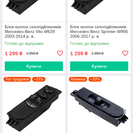
Блок кнопок склопідйомників
Блок кнопок склопідйомників
Mercedes-Benz Vito W639
Mercedes-Benz Sprinter W906
2003-2014 р. в.
2006-2017 р. в.
A6395450913, 6395450913
A9065451213, 9065451213,
Готово до відправки
Готово до відправки
68042382AA
1 299
1 299
₴
₴
1 950 ₴
1 950 ₴
Купити
Купити
Топ продажів
–33%
Новинка
–33%