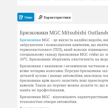
Опис
Характеристики
Бризковики MGC Mitsubishi Outlander
Бризковики
MGC – це якісні та надійні вироби, я
забруднення і пошкодження камінням, що вилітаю
термоеластопласт (ТЕП), який володіє підвищеною
спеціальному складу бризковики MGC стійкі до зн
50°С. Бризковики зберігають еластичність на моро
Бризковики є важливою і незамінною частиною ав
всіма чотирма колесами. Передні бризковики за
деталей кузова і днище автомобіля, внаслідок чо
бризковики крім цього захистять інші транспортні 
каменів. Також до переваг можна додати те, що в
навіть не професіоналам.
Бризковики MGC - відповідають характеристикам 
технологічні отвори автомобіля.