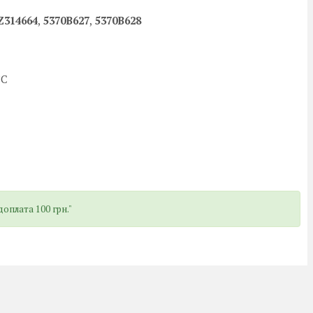
314664
,
5370B627
,
5370B628
°C
оплата 100 грн."