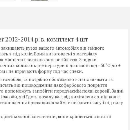
 2012-2014 р. в. комплект 4 шт
кі захищають кузов вашого автомобіля від зайвого
ть з-під коліс. Вони виготовлені з матеріалу
 міцністю і високою зносостійкістю. Завдяки
ачних коливань температури в діапазоні від - 50°C до +
зі і не втрачають форму під час спеки.
томобіля, їх потрібно обов'язково встановлювати за
хистять від пошкодження лакофарбового покриття
го допоможуть запобігти передчасній появі корозії. Задні
засоби, які їдуть позаду вас, від вилітаючих з-під коліс
становлення бризковиків займає не багато часу і під силу
оригінальної запчастини, вони кріпляться в штатні