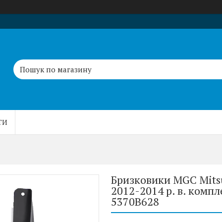
ТИ
Бризковики MGC Mitsu
2012-2014 р. в. комп
5370B628